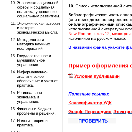
Экономика социальной
10.
Список использованной лите
сферы и социальная
политика, управление
Библиографическая часть аппар
социальным развитием.
(они приводятся непосредственно
Экономическая история
библиографическими списка
и история
использованной литературы оф
экономической мысли.
New Roman, кегль 12, межстроч
источников на русском языке.
Методология и
методика научных
В названии файла укажите фа
исследований.
Государственное и
муниципальное
управление.
Пример оформления 
Информационно-
Условия публикации
аналитическое
обеспечение и учетная
практика.
Региональная
Полезные ссылки:
экономика и
управление.
Классификатор УДК
Финансы и бюджет:
Google Переводчик
,
Электро
проблемы и решения.
Налоги: теория и
практика.