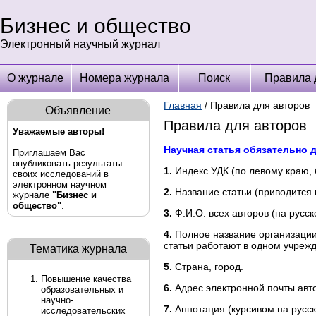
Бизнес и общество
Электронный научный журнал
О журнале
Номера журнала
Поиск
Правила 
Главная
/ Правила для авторов
Объявление
Правила для авторов
Уважаемые авторы!
Научная статья обязательно 
Приглашаем Вас
опубликовать результаты
1.
Индекс УДК (по левому краю, б
своих исследований в
электронном научном
2.
Название статьи (приводится н
журнале
"Бизнес и
общество
"
.
3.
Ф.И.О. всех авторов (на русс
4.
Полное название организации 
статьи работают в одном учрежд
Тематика журнала
5.
Страна, город.
Повышение качества
6.
Адрес электронной почты авт
образовательных и
научно-
7.
Аннотация (курсивом на русск
исследовательских