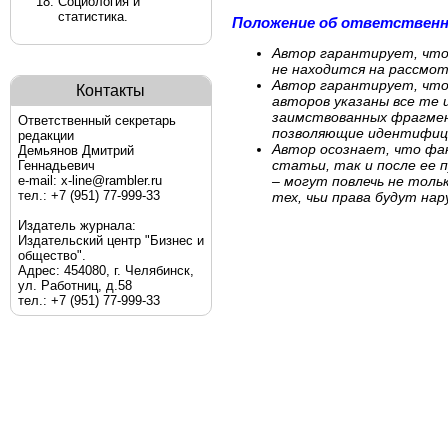
Социология и
статистика.
Положение об ответствен
Автор гарантирует, что
не находится на рассмот
Автор гарантирует, что
Контакты
авторов указаны все те и
заимствованных фрагмен
Ответственный секретарь
позволяющие идентифици
редакции
Автор осознает, что фа
Демьянов Дмитрий
статьи, так и после ее 
Геннадьевич
e-mail: x-line@rambler.ru
– могут повлечь не толь
тел.: +7 (951) 77-999-33
тех, чьи права будут на
Издатель журнала:
Издательский центр "Бизнес и
общество".
Адрес: 454080, г. Челябинск,
ул. Работниц, д.58
тел.: +7 (951) 77-999-33